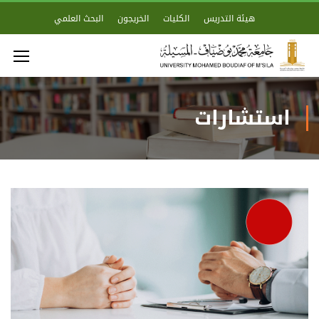
هيئة التدريس
الكليات
الخريجون
البحث العلمي
استشارات