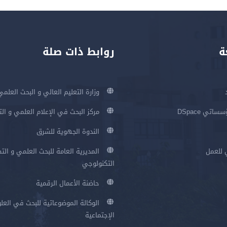
ة
روابط ذات صلة
وزارة التعليم العالي و البحث العلمي
اتي DSpace
مركز البحث في الإعلام العلمي و ال
الندوة الجهوية للشرق
 للعمل
المديرية العامة للبحث العلمي و الت
التكنولوجي
حاضنة الأعمال الرقمية
الوكالة الموضوعاتية للبحث في العلو
الإجتماعية