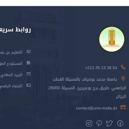
روابط سريع
التعليم عن بعد
المستودع المؤسس
213.35.13.38.54+
البريد المهني
جامعة محمد بوضياف بالمسيلة القطب
الفضاء الرقمي
الجامعي، طريق برج بوعريريج، المسيلة 28000
الجزائر
contact@univ-msila.dz