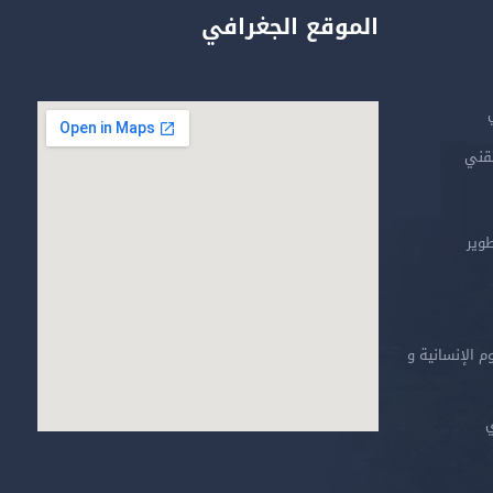
الموقع الجغرافي
تقني
طوير
م الإنسانية و
ي