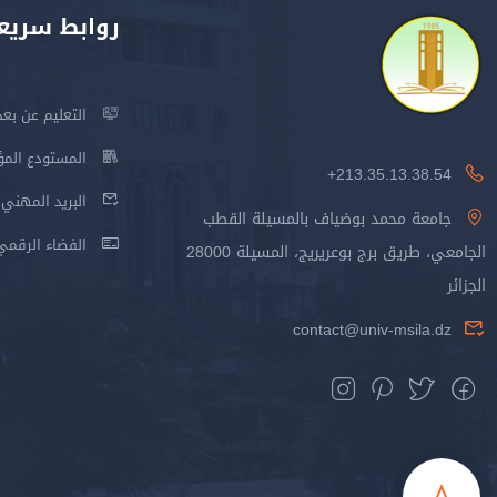
روابط سريع
التعليم عن بعد
المستودع المؤسس
213.35.13.38.54+
البريد المهني
جامعة محمد بوضياف بالمسيلة القطب
الفضاء الرقمي
الجامعي، طريق برج بوعريريج، المسيلة 28000
الجزائر
contact@univ-msila.dz