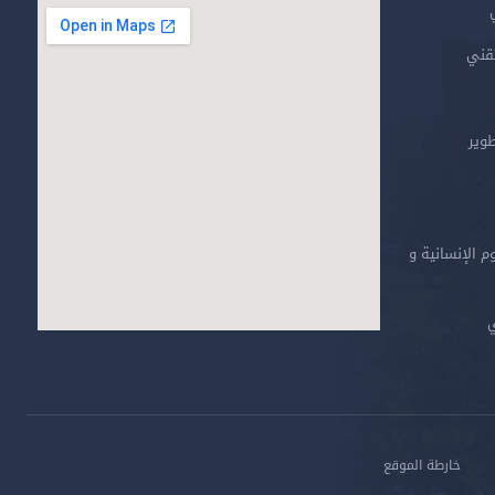
تقني
طوير
م الإنسانية و
ي
خارطة الموقع