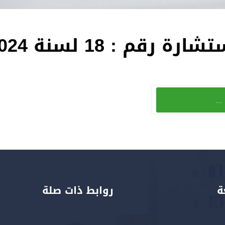
قم : 18 لسنة 2024
...
ة
روابط ذات صلة