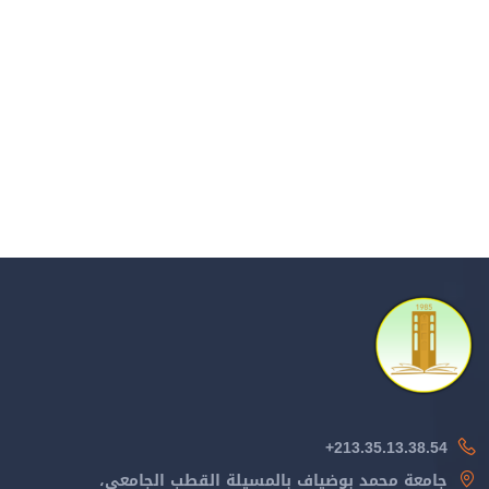
213.35.13.38.54+
جامعة محمد بوضياف بالمسيلة القطب الجامعي،