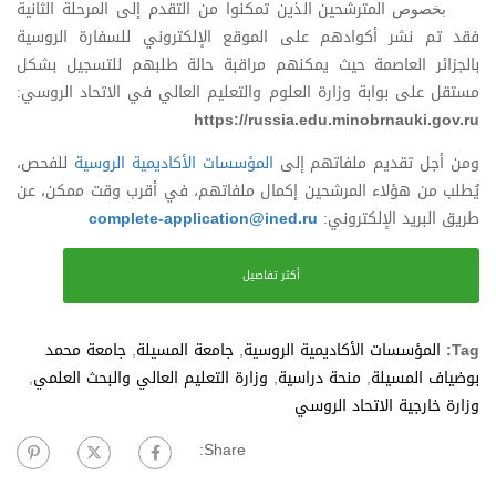
المترشحين الذين تمكنوا من التقدم إلى المرحلة الثانية
بخصوص
فقد تم نشر أكوادهم على الموقع الإلكتروني للسفارة الروسية
بالجزائر العاصمة حيث
يمكنهم مراقبة حالة طلبهم للتسجيل بشكل
مستقل على بوابة وزارة العلوم والتعليم العالي في الاتحاد الروسي:
https://russia.edu.minobrnauki.gov.ru
ومن أجل تقديم ملفاتهم إلى
المؤسسات الأكاديمية الروسية
للفحص،
يُطلب من هؤلاء المرشحين إكمال ملفاتهم، في أقرب وقت ممكن، عن
طريق البريد الإلكتروني:
complete-application@ined.ru
أكثر تفاصيل
Tag:
المؤسسات الأكاديمية الروسية
,
جامعة المسيلة
,
جامعة محمد
بوضياف المسيلة
,
منحة دراسية
,
وزارة التعليم العالي والبحث العلمي
,
وزارة خارجية الاتحاد الروسي
Share: