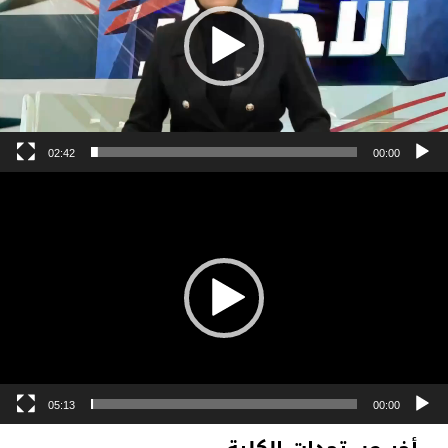
02:42
00:00
Vide
Playe
05:13
00:00