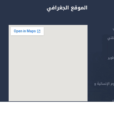
الموقع الجغرافي
تقني
طوير
م الإنسانية و
ي