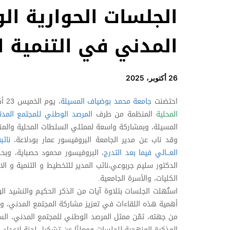
الجلسات الحوارية الو
المدني في التنمية ا
26 أكتوبر، 2025
احتضنت
جامعة محمد بوضياف المسيلة
، يوم الخميس 23 أكتوبر 2025، فعاليات
المحلية
المنظمة من طرف
المرصد الوطني للمجتمع المد
المسيلة، وبمشاركة واسعة لممثلي السلطات المحلية والمنت
وقد ناب عن مدير الجامعة البروفيسور عمار بودلاعة،
نائب
العـــالي فيما بعد التدرج
، البروفيسور محمود حصباية، وب
الدكتور سليم جربوعي،نائب المدير للتخطيط و التنمية و ال
الكليات، والأسرة الجامعية.
استُهلت الجلسات بتلاوة آيات من الذكر الحكيم والنشيد الوط
أهمية هذه اللقاءات في تعزيز مشاركة المجتمع المدني، وخا
من جهته، ثمّن ممثل المرصد الوطني للمجتمع المدني، الس
المذكرة المنهجية للجلسات ومعلنًا عن تشكيل لجنة لإعداد ال