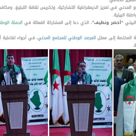
المدني في تعزيز الديمقراطية التشاركية، وتكريس ثقافة التبليغ، ومكافح
طنة البيئية.
البيئي
“أخضر ونظيف”
، الذي دعا إلى المشاركة الفعالة في
الحملة الوطن
نة المختصة إلى ممثل
المرصد الوطني للمجتمع المدني
، في أجواء تفاعلية أ
.