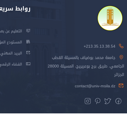
روابط سريع
التعليم عن بعد
المستودع المؤسس
213.35.13.38.54+
البريد المهني
جامعة محمد بوضياف بالمسيلة القطب
الفضاء الرقمي
الجامعي، طريق برج بوعريريج، المسيلة 28000
الجزائر
contact@univ-msila.dz