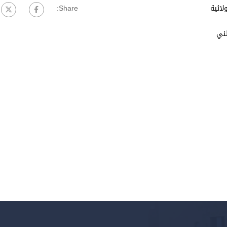
لائية
Share:
طني