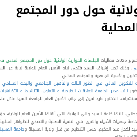
لائية حول دور المجتمع
لمحلية
الجلسات الحوارية الولائية حول دور المجتمع المدني في
ني
، وذلك تحت إشراف السيد فتحي ليله الأمين العام للولاية نيابة عن ال
خبين والأسرة الجامعية والمجتمع المدني.
ه للتكوين العالي في الطور الثالث والتأهيل الجــامعي والبحث العــــلمي 
حضور
نائب مدير الجامعة للعلاقات الخارجية و التعاون، التنشيط و التظاهرات 
استشراف، الدكتور عايد لمين إلى جانب الأمين العام للجامعة السيد علال عل
ني، تلتها كلمة السيد والي الولاية التي ألقاها الأمين العام للولاية، مؤك
صة جمعيات الأحياء والقرى، في التنمية المحلية والتصدي للظواهر السلبية
يد لكحل عبد الحكيم، حسن التنظيم من قبل ولاية المسيلة و
جامعة المسيل
تقرير الختامي.