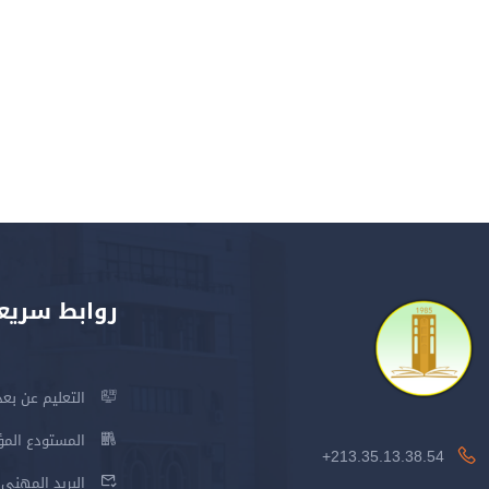
روابط سريع
التعليم عن بعد
المستودع المؤسس
213.35.13.38.54+
البريد المهني