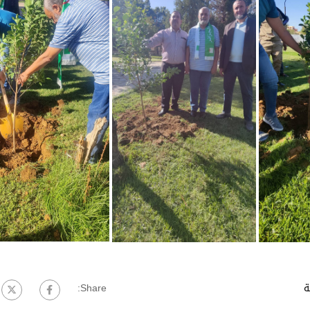
ة
Share: