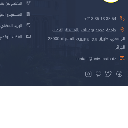
التعليم عن بعد
المستودع المؤسس
213.35.13.38.54+
البريد المهني
جامعة محمد بوضياف بالمسيلة القطب
الفضاء الرقمي
الجامعي، طريق برج بوعريريج، المسيلة 28000
الجزائر
contact@univ-msila.dz
جميع الحقوق محفوظة جامعة المسيلة - 2024