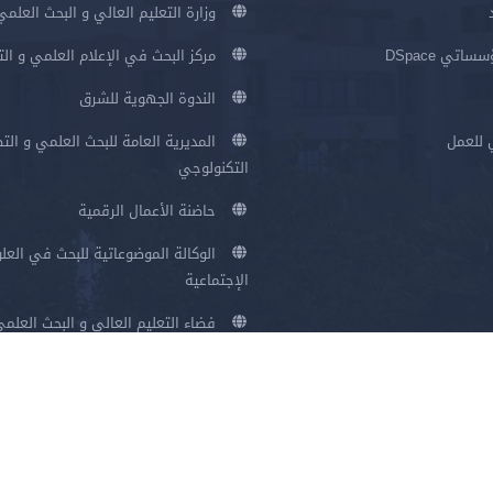
وزارة التعليم العالي و البحث العلمي
اتي DSpace
مركز البحث في الإعلام العلمي و ال
الندوة الجهوية للشرق
 للعمل
المديرية العامة للبحث العلمي و الت
التكنولوجي
حاضنة الأعمال الرقمية
الوكالة الموضوعاتية للبحث في العلو
الإجتماعية
فضاء التعليم العالي و البحث العلم
سياسة الخصوصية
شروط الاستخدام