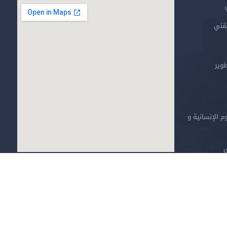
تقني
طوير
م الإنسانية و
ي
خارطة الموقع