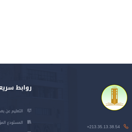
روابط سريع
التعليم عن بعد
المستودع المؤسس
213.35.13.38.54+