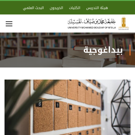
هيئة التدريس
الكليات
الخريجون
البحث العلمي
بيداغوجية