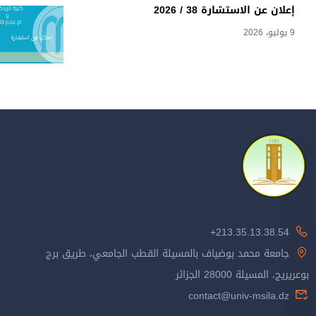
إعلان عن الاستشارة 38 / 2026
9 يوليو، 2026
213.35.13.38.54+
جامعة محمد بوضياف بالمسيلة القطب الجامعي، طريق برج
بوعريريج، المسيلة 28000 الجزائر
contact@univ-msila.dz