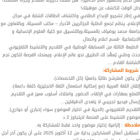
هل تحلم بالظهور أمام الكاميرا؟ هل تمتلك كاريزما المقدم وجرأة المنشط؟
حان الوقت لتكشف عن موهبتك!
في إطار تشجيع الإبداع الطلابي واكتشاف الطاقات الشابة في مجال
الإعلام، ينظم تجمع الطلبة الجزائريين الأحرار – مكتب المسيلة، وبالتعاون مع
جامعة محمد بوضياف بالمسيلة،وبالتنسيق مع كلية العلوم الإنسانية و
الاجتماعية -قسم اعلام واتصال.
الطبعة الثالثة من المسابقة الوطنية في التقديم والتنشيط التلفزيوني
حدث وطني يُمهّد لك الطريق نحو عالم الإعلام، ويمنحك الفرصة لتكون نجم
الشاشة القادم….
شروط المشاركة:
أن يكون المترشح طالبًا جامعيًا (كل التخصصات).
إتقان اللغة العربية (مع إمكانية استعمال اللغة الانجليزية كلغة داعمة).
التمتع بمهارات في الإلقاء، الحضور، وامتلاك أسلوب مميز في التقديم.
إرسال فيديو تجريبي لا يتعدى الدقيقتين…
التقديم التلفزيوني (الحرية في اختيار الموضوع سواء إخباري أو حواري).
موضوع التنشيط على المنصة لايتجاوز 2 د
ملاحظة
: إلزامية إختيار موضوع واحد فقط للمشاركة به.
تستقبل أعمال المشاركين بداية من 12 أكتوبر 2025 على أن يكون آخر أجل