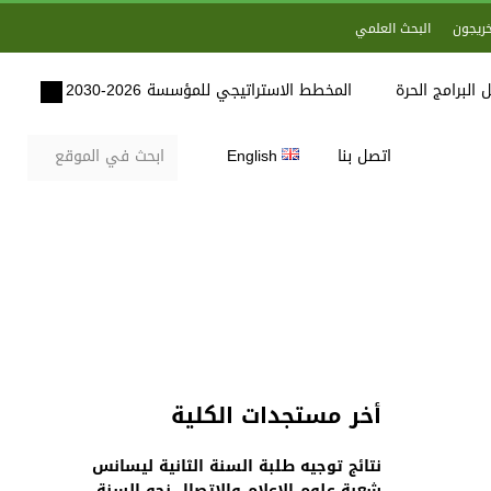
خريجون
البحث العلمي
 البرامج الحرة
المخطط الاستراتيجي للمؤسسة 2026-2030
اتصل بنا
English
أخر مستجدات الكلية
نتائج توجيه طلبة السنة الثانية ليسانس
شعبة علوم الاعلام والاتصال نحو السنة