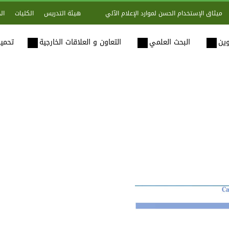
هيئة التدريس
الكليات
ال
ميثاق الإستخدام الحسن لموارد الإعلام الآلي
وين
البحث العلمي
التعاون و العلاقات الخارجية
تحميل