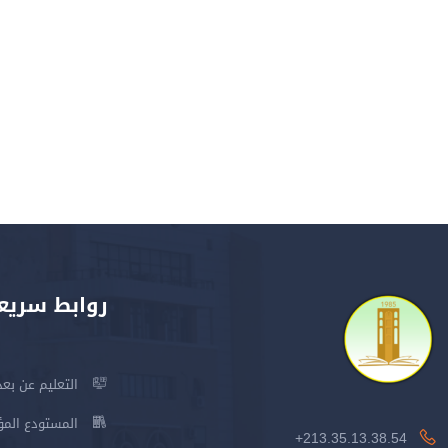
روابط سريع
التعليم عن بعد
المستودع المؤسس
213.35.13.38.54+