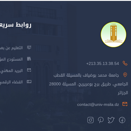
روابط سريع
التعليم عن بعد
المستودع المؤسس
213.35.13.38.54+
البريد المهني
جامعة محمد بوضياف بالمسيلة القطب
الفضاء الرقمي
الجامعي، طريق برج بوعريريج، المسيلة 28000
الجزائر
contact@univ-msila.dz