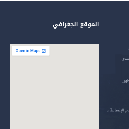
الموقع الجغرافي
تقني
طوير
م الإنسانية و
ي