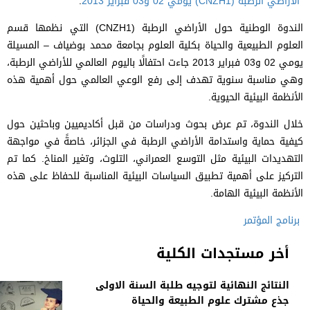
الأراضي الرطبة (CNZH1) يومي 02 و03 فبراير 2013
.
الندوة الوطنية حول الأراضي الرطبة (CNZH1) التي نظمها قسم
العلوم الطبيعية والحياة بكلية العلوم بجامعة محمد بوضياف – المسيلة
يومي 02 و03 فبراير 2013 جاءت احتفالًا باليوم العالمي للأراضي الرطبة،
وهي مناسبة سنوية تهدف إلى رفع الوعي العالمي حول أهمية هذه
الأنظمة البيئية الحيوية.
خلال الندوة، تم عرض بحوث ودراسات من قبل أكاديميين وباحثين حول
كيفية حماية واستدامة الأراضي الرطبة في الجزائر، خاصةً في مواجهة
التهديدات البيئية مثل التوسع العمراني، التلوث، وتغير المناخ. كما تم
التركيز على أهمية تطبيق السياسات البيئية المناسبة للحفاظ على هذه
الأنظمة البيئية الهامة.
برنامج المؤتمر
أخر مستجدات الكلية
النتائج النهائية لتوجيه طلبة السنة الاولى
جذع مشترك علوم الطبيعة والحياة