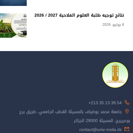
نتائج توجيه طلبة العلوم الفلاحية 2027 / 2026
8 يوليو، 2026
213.35.13.38.54+
جامعة محمد بوضياف بالمسيلة القطب الجامعي، طريق برج
بوعريريج، المسيلة 28000 الجزائر
contact@univ-msila.dz