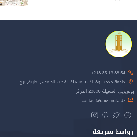
213.35.13.38.54+
جامعة محمد بوضياف بالمسيلة القطب الجامعي، طريق برج
بوعريريج، المسيلة 28000 الجزائر
contact@univ-msila.dz
روابط سريعة