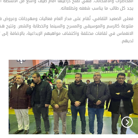
المحاضرات والامتحانات. فهي تفتح ذراعيها أمام طيف واسع من الأنشطة الثق
يجد كل طالب ما يناسب شغفه وتطلعاته.
فعلى الصعيد الثقافي، تُقام على مدار العام فعاليات ومهرجانات وعروض ف
متنوعة كالرسم والموسيقى والمسرح والسينما والخطابة والشعر. وتتيح هذه
الانغماس في ثقافات مختلفة واكتشاف مواهبهم الإبداعية، بالإضافة إلى تعز
لديهم.