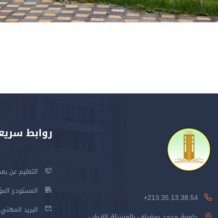
روابط سريع
التعليم عن بعد
المستودع المؤسس
213.35.13.38.54+
البريد المهني
جامعة محمد بوضياف بالمسيلة القطب