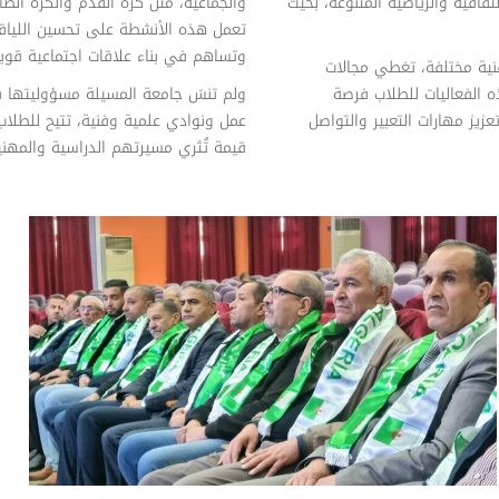
افية والرياضية المتنوعة، بحيث
والجماعية، مثل كرة القدم والكرة الطا
تعمل هذه الأنشطة على تحسين اللياقة 
وتساهم في بناء علاقات اجتماعية قوية
نية مختلفة، تغطي مجالات
 الفعاليات للطلاب فرصة
ولم تنسَ جامعة المسيلة مسؤوليتها 
يز مهارات التعبير والتواصل
عمل ونوادي علمية وفنية، تتيح للطلاب
قيمة تُثري مسيرتهم الدراسية والمهني