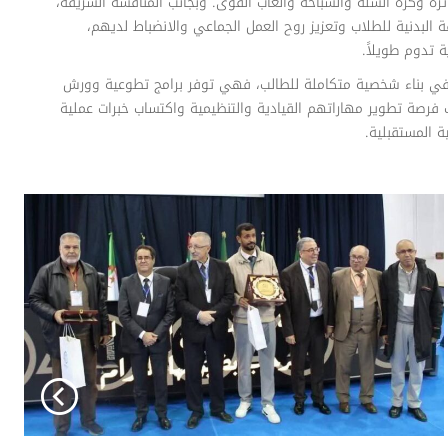
ئرة وكرة السلة والسباحة وألعاب القوى. وبجانب المنافسة الشريفة،
البدنية للطلاب وتعزيز روح العمل الجماعي والانضباط لديهم،
 تدوم طويلاً.
في بناء شخصية متكاملة للطالب، فهي توفر برامج تطوعية وورش
 فرصة تطوير مهاراتهم القيادية والتنظيمية واكتساب خبرات عملية
ة المستقبلية.