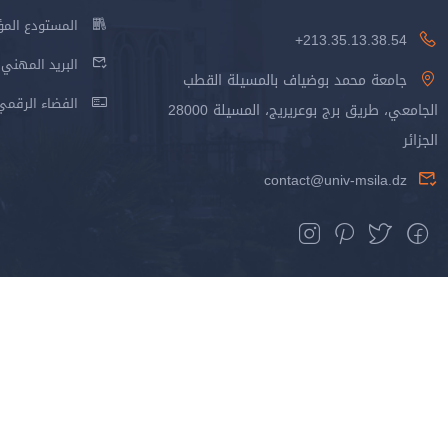
المستودع المؤسس
213.35.13.38.54+
البريد المهني
جامعة محمد بوضياف بالمسيلة القطب
الفضاء الرقمي
الجامعي، طريق برج بوعريريج، المسيلة 28000
الجزائر
contact@univ-msila.dz
جميع الحقوق محفوظة جامعة المسيلة - 2024