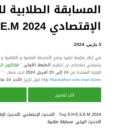
المسابقة الطلابية لل
الإقتصادي S.H.E.S.E.M 2024
3 مارس، 2024
في إطار متابعة تنفيذ برامج الأنشطة العلمية و الثقافية و ا
يشرفني إعلامكم عن تنظيم
الطبعة الأولى
”
هاكاثون الطلا
الفترة الممتدة من
24 إلى 25 أفريل 2024
تحت شعار : ”
ر
http://hackathon.univ-oran.dz/en
قبل تاريخ
الأحد 10 مارس 2024
أكثر تفاصيل
ب
S.H.E.S.E.M 2024
Tag:
,
التحديث الإجتماعي
,
التحديث الإ
التحديث البيئي
,
مسابقة طلابية