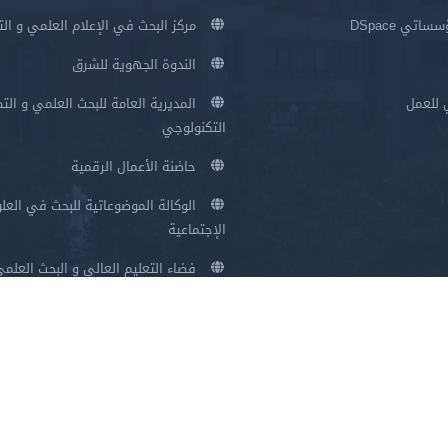
اتي DSpace
مركز البحث في الإعلام العلمي و ال
الندوة الجهوية للشرق
 للعمل
المديرية العامة للبحث العلمي و الت
التكنولوجي
حاضنة الأعمال الرقمية
الوكالة الموضوعاتية للبحث في العلو
الإجتماعية
فضاء التعليم العالي و البحث العلم
سياسة الخصوصية
شروط الاستخدام