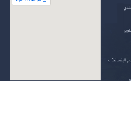
تقني
طوير
م الإنسانية و
ي
خارطة الموقع