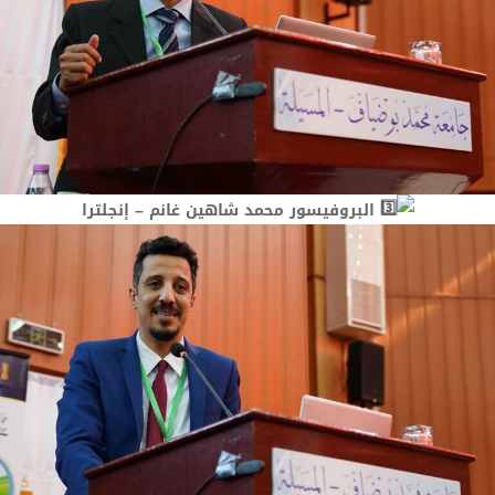
البروفيسور محمد شاهين غانم – إنجلترا