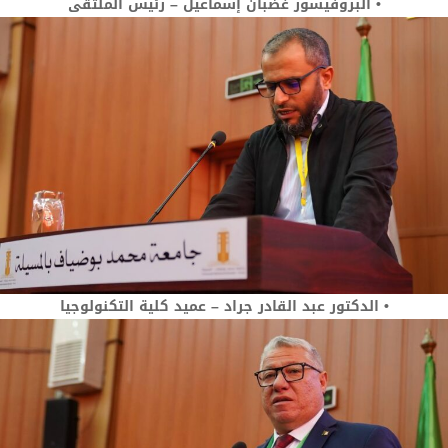
• البروفيسور غضبان إسماعيل – رئيس الملتقى
• الدكتور عبد القادر جراد – عميد كلية التكنولوجيا