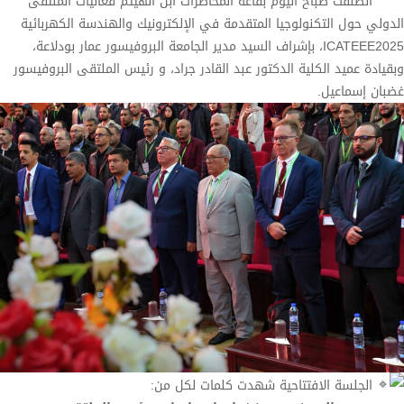
انطلقت صباح اليوم بقاعة المحاضرات ابن الهيثم فعاليات الملتقى
الدولي حول التكنولوجيا المتقدمة في الإلكترونيك والهندسة الكهربائية
ICATEEE2025، بإشراف السيد مدير الجامعة البروفيسور عمار بودلاعة،
وبقيادة عميد الكلية الدكتور عبد القادر جراد، و رئيس الملتقى البروفيسور
غضبان إسماعيل.
الجلسة الافتتاحية شهدت كلمات لكل من: