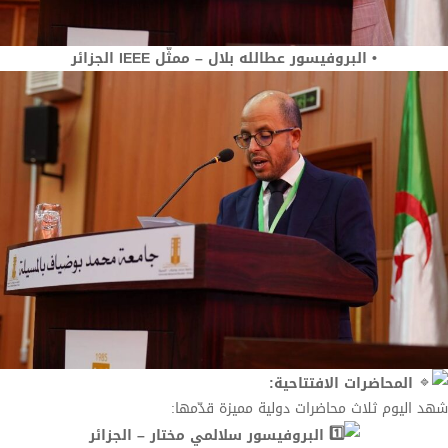
• البروفيسور عطالله بلال – ممثّل IEEE الجزائر
المحاضرات الافتتاحية:
شهد اليوم ثلاث محاضرات دولية مميزة قدّمها:
البروفيسور سلالمي مختار – الجزائر