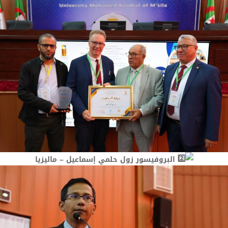
البروفيسور زول حلمي إسماعيل – ماليزيا