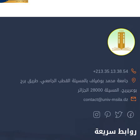
213.35.13.38.54+
جامعة محمد بوضياف بالمسيلة القطب الجامعي، طريق برج
بوعريريج، المسيلة 28000 الجزائر
contact@univ-msila.dz
روابط سريعة