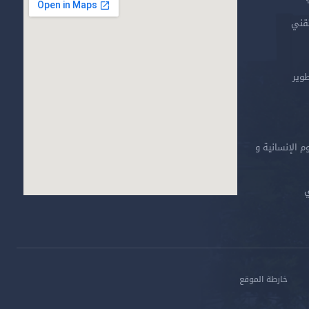
تقني
طوير
م الإنسانية و
ي
خارطة الموقع