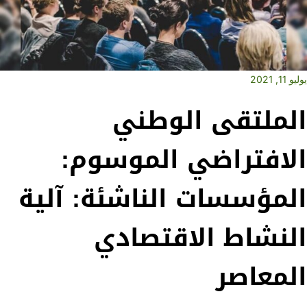
و 11, 2021
لملتقى الوطني
لافتراضي الموسوم:
لمؤسسات الناشئة: آلية
لنشاط الاقتصادي
لمعاصر