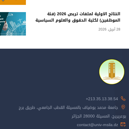
النتائج الأولية لملفات تربص 2026 (فئة
الموظفين) لكلية الحقوق والعلوم السياسية
28 أبريل، 2026
213.35.13.38.54+
جامعة محمد بوضياف بالمسيلة القطب الجامعي، طريق برج
بوعريريج، المسيلة 28000 الجزائر
contact@univ-msila.dz