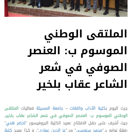
الملتقى الوطني
الموسوم ب: العنصر
الصوفي في شعر
الشاعر عقاب بلخير
جرت اليوم ب
كلية الآداب واللغات
–
جامعة المسيلة
فعاليات
الملتقى
الوطني الموسوم ب: العنصر الصوفي في شعر الشاعر عقاب بلخير
،
حيث أشرف على حفل الافتتاح عميد الكلية البروفيسور “
لخضر هني
”
رفقة نوابه د.”
محمد سنوسي
” ود.”
عز الدين عماري
“، و كذا عميد
كلية