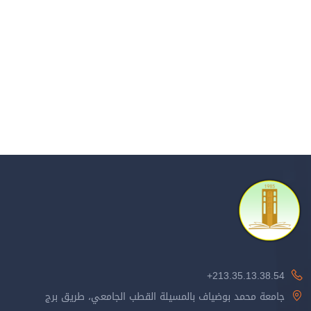
213.35.13.38.54+
جامعة محمد بوضياف بالمسيلة القطب الجامعي، طريق برج