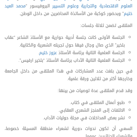
العلوم الاقتصادية والتجارية وعلوم التسيير
البروفيسور “
محمد العيد
ختيم
” وبحضور كوكبة من الأساتذة المحاضرين من داخل الوطن.
الملتقى تضمن ثلاثة جلسات:
الجلسة الأولى كانت جلسة أدبية حوارية مع الأستاذ الشاعر “عقاب
بلخير” الذي صال وجال فيها حول تجربته الشعرية والكتابية.
الجلسة العلمية الثانية برئاسة الأستاذ
عزوز ختيم
.
الجلسة العلمية الثانية الآداب برئاسة الأستاذ “بلخير ارفيس”.
في حين بلغت عدد المشاركات في هذا الملتقى من داخل الجامعة
وخارجها أكثر من ثلاثين ورقة علمية.
وقد قدم الملتقى عدة توصيات من بينها:
طبع أعمال الملتقى في كتاب.
الالتفات إلى المنجز الشعري العقابي.
نشر بعض المداخلات في مجلة حوليات الآداب.
السعي أن تكون ندوات دورية لشعراء منطقة المسيلة خصوصا،
والشعراء الجزائريين عموما.