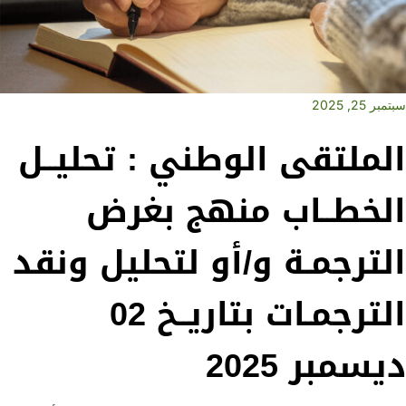
سبتمبر 25, 2025
الملتقى الوطني : تحليــل
الخطــاب منهج بغرض
الترجمـة و/أو لتحليل ونقد
الترجمـات بتاريــخ 02
ديسمبر 2025