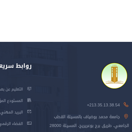
روابط سريع
التعليم عن بعد
المستودع المؤسس
213.35.13.38.54+
البريد المهني
جامعة محمد بوضياف بالمسيلة القطب
الفضاء الرقمي
الجامعي، طريق برج بوعريريج، المسيلة 28000