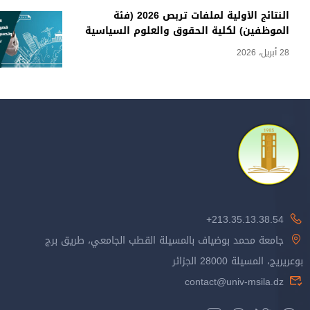
النتائج الأولية لملفات تربص 2026 (فئة
الموظفين) لكلية الحقوق والعلوم السياسية
28 أبريل، 2026
213.35.13.38.54+
جامعة محمد بوضياف بالمسيلة القطب الجامعي، طريق برج
بوعريريج، المسيلة 28000 الجزائر
contact@univ-msila.dz