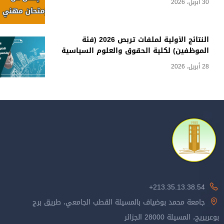
30 أبريل، 2026
النتائج الأولية لملفات تربص 2026 (فئة
الموظفين) لكلية الحقوق والعلوم السياسية
28 أبريل، 2026
213.35.13.38.54+
جامعة محمد بوضياف بالمسيلة القطب الجامعي، طريق برج
بوعريريج، المسيلة 28000 الجزائر