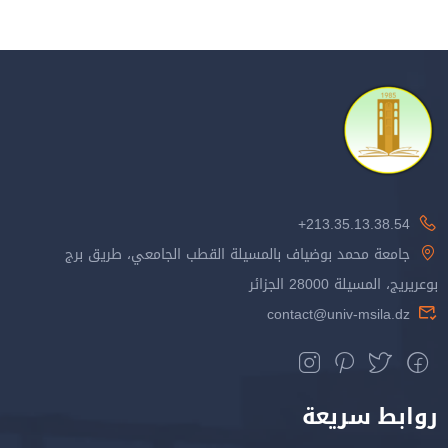
213.35.13.38.54+
جامعة محمد بوضياف بالمسيلة القطب الجامعي، طريق برج
بوعريريج، المسيلة 28000 الجزائر
contact@univ-msila.dz
روابط سريعة