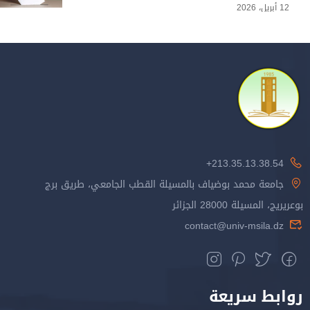
12 أبريل، 2026
213.35.13.38.54+
جامعة محمد بوضياف بالمسيلة القطب الجامعي، طريق برج
بوعريريج، المسيلة 28000 الجزائر
contact@univ-msila.dz
روابط سريعة