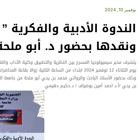
نوفمبر 10, 2024
الندوة الأدبية والفكرية ”
ونقدها بحضور د. أبو ملحة يوم الثلاث
يتشرف مخبر سيميولوجيا المسرح بين النظرية والتطبيق وكلية الآداب واللغات
يوم الثلاثاء 12 نوفمبر 2024 ابتداء من الساعة الثانية زوالا بقاعة المحاضرات الطاهر سرايش بالمكتبة المركوية
وذلك بحضور الأستاذ الباحث والروائي محمد بن يحي أبو ملحة من جامعة الم
بن يحي /أ.د احمد أمين بوضياف / د.حكيم دهيمي