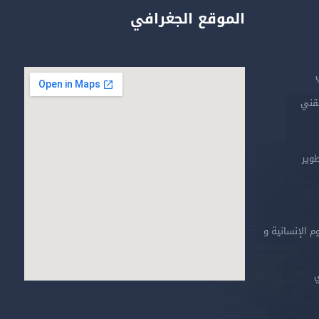
الموقع الجغرافي
تقني
طوير
م الإنسانية و
ي