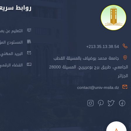
روابط سريع
التعليم عن بعد
المستودع المؤسس
213.35.13.38.54+
البريد المهني
جامعة محمد بوضياف بالمسيلة القطب
الفضاء الرقمي
الجامعي، طريق برج بوعريريج، المسيلة 28000
الجزائر
contact@univ-msila.dz