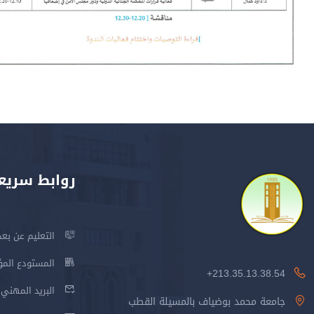
روابط سريع
التعليم عن بعد
المستودع المؤسس
213.35.13.38.54+
البريد المهني
جامعة محمد بوضياف بالمسيلة القطب