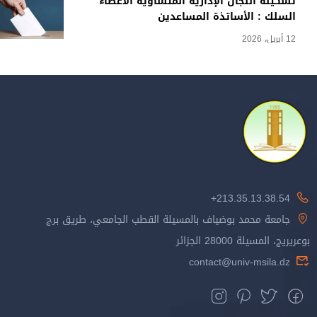
تشكيلة اللجان الإدارية المتساوية الأعضاء
السلك : الأساتذة المساعدين
12 أبريل، 2026
213.35.13.38.54+
جامعة محمد بوضياف بالمسيلة القطب الجامعي، طريق برج
بوعريريج، المسيلة 28000 الجزائر
contact@univ-msila.dz