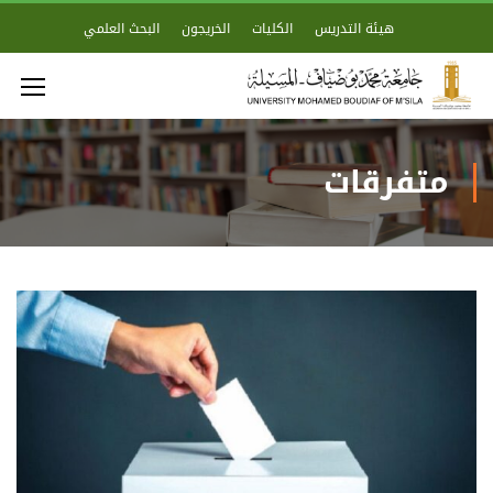
هيئة التدريس
الكليات
الخريجون
البحث العلمي
متفرقات