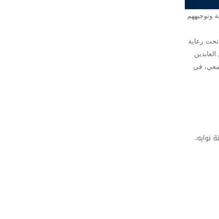
لطلبة وتوجيههم
ياف بالمسيلة افتتاح هذه الأيام البيداغوجية الممتدة من 21 إلى 23 أفريل 2026، وذلك تحت رعاية
العابدين
امعي، في
 نوابه،