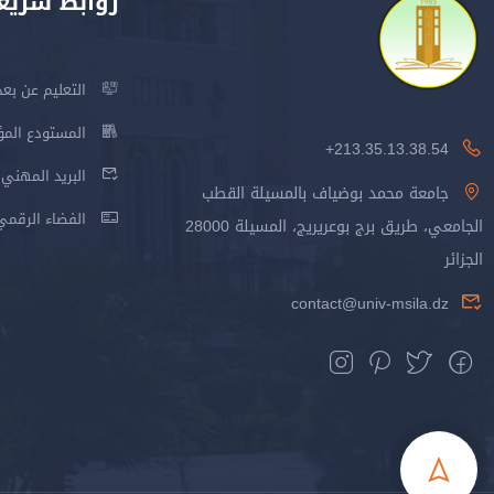
روابط سريع
التعليم عن بعد
المستودع المؤسس
213.35.13.38.54+
البريد المهني
جامعة محمد بوضياف بالمسيلة القطب
الفضاء الرقمي
الجامعي، طريق برج بوعريريج، المسيلة 28000
الجزائر
contact@univ-msila.dz