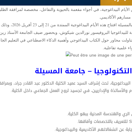
جيا فعاليات اليوم الأول من الأيام البيداغوجية، في أجواء مفعمة بالحيوية والتفاعل، مخصصة لمرافقة ا
مسارهم الأكاديمي.
وقد احتضنت قاعة المحاضرات الكبرى ابن الهيثم بجامعة محمد بوض
ة للبيداغوجيا البروفيسور نورالدين شيكوش، وبحضور ضيف الجامعة الأستاذ زين 
تناولت محاور حول الكتاب البيداغوجي وأهمية الذكاء الاصطناعي في التعليم الج
اء علمية تفاعلية.
تكنولوجيا – جامعة المسيلة
لبيداغوجية، تحت إشراف السيد عميد الكلية الدكتور عبد القادر جراد، وبمرافقة
 والأساتذة والإداريين، في تجسيد لروح العمل الجماعي داخل الكلية.
ة عن انشغالاتهم الأكاديمية والبيداغوجية.