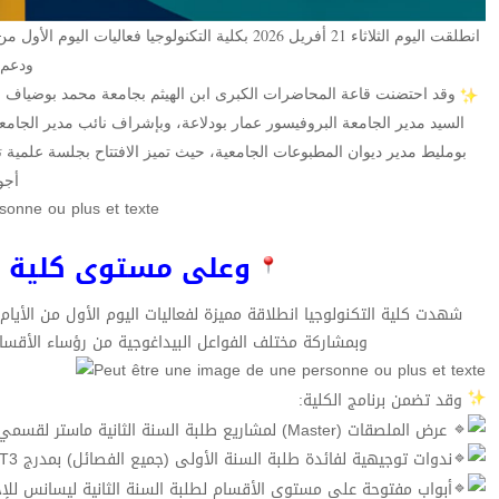
انطلقت اليوم الثلاثاء 21 أفريل 2026 بكلية التكنولو
ودعم 
السيد مدير الجامعة البروفيسور عمار بودلاعة، وبإشراف نائب مدير الجامع
بومليط مدير ديوان المطبوعات الجامعية، حيث تميز الافتتاح بجلسة علمية 
أجو
وعلى مستوى كلية ال
شهدت كلية التكنولوجيا انطلاقة مميزة لفعاليات اليوم الأول من الأيام ا
وبمشاركة مختلف الفواعل البيداغوجية من رؤساء الأقسام
وقد تضمن برنامج الكلية:
عرض الملصقات (Master) لمشاريع طلبة السنة الثانية ماستر لقسمي الري والهندسة المدنية ببهو الكلية.
ندوات توجيهية لفائدة طلبة السنة الأولى (جميع الفصائل) بمدرج ST3 للتعريف بالتخصصات وآفاقها.
أبواب مفتوحة على مستوى الأقسام لطلبة السنة الثانية ليسانس للإجاب