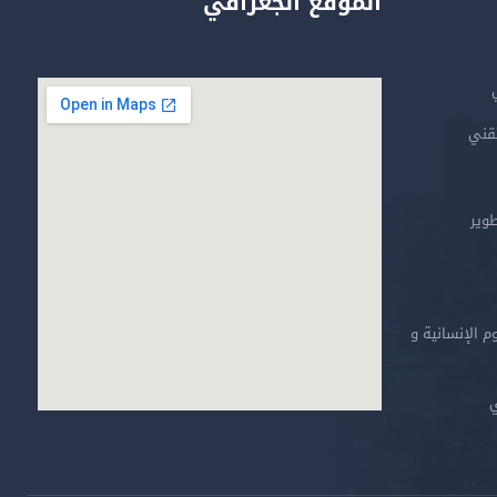
الموقع الجغرافي
تقني
طوير
م الإنسانية و
ي