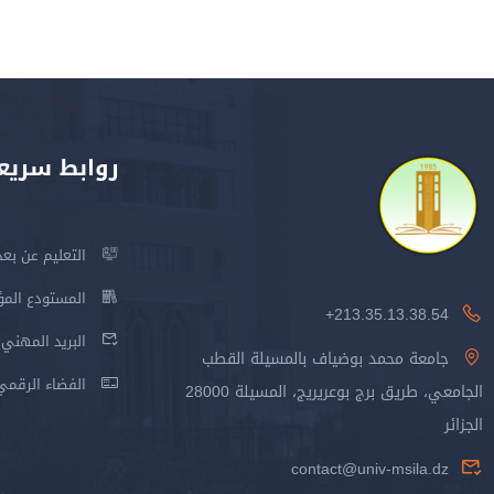
روابط سريع
التعليم عن بعد
المستودع المؤسس
213.35.13.38.54+
البريد المهني
جامعة محمد بوضياف بالمسيلة القطب
الفضاء الرقمي
الجامعي، طريق برج بوعريريج، المسيلة 28000
الجزائر
contact@univ-msila.dz