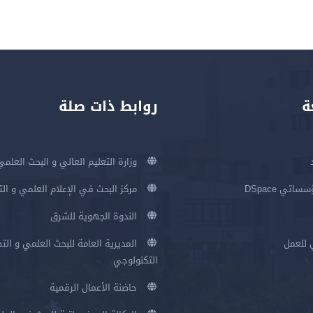
ة
روابط ذات صلة
وزارة التعليم العالي و البحث العلمي
اتي DSpace
مركز البحث في الإعلام العلمي و ال
الندوة الجهوية للشرق
 للعمل
المديرية العامة للبحث العلمي و الت
التكنولوجي
حاضنة الأعمال الرقمية