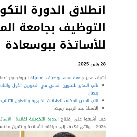
انطلاق الدورة التكو
التوظيف بجامعة المس
للأساتذة ببوسعادة
28 يناير، 2025
أشرف مدير
جامعة محمد بوضياف المسيلة
البروفيسور “عمار
نائب المدير للتكوين العالي في الطورين الأول والثا
بيصار
.
نائب المدير المكلف للعلاقات الخارجية والتعاون التنشي
الأستاذ عبد الرحيم زميت.
حيث أشرفوا على إفتتاح
الدورة التكوينية لفائدة الأسا
2025 – والتي تهدف إلى مرافقة الأساتذة و تثمين مكتسباتهم البيداغوجية وفق ما تقتضيه متطلبات التكوين في