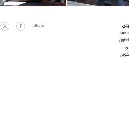
يثي
Share:
محمد
تعاون
في
كوين