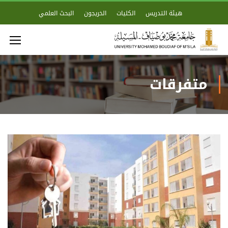
هيئة التدريس
الكليات
الخريجون
البحث العلمي
متفرقات