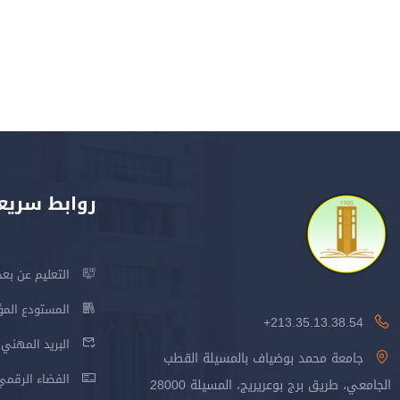
روابط سريع
التعليم عن بعد
المستودع المؤسس
213.35.13.38.54+
البريد المهني
جامعة محمد بوضياف بالمسيلة القطب
الفضاء الرقمي
الجامعي، طريق برج بوعريريج، المسيلة 28000