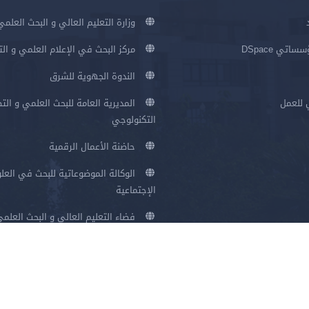
وزارة التعليم العالي و البحث العلمي
اتي DSpace
مركز البحث في الإعلام العلمي و ال
الندوة الجهوية للشرق
 للعمل
المديرية العامة للبحث العلمي و الت
التكنولوجي
حاضنة الأعمال الرقمية
الوكالة الموضوعاتية للبحث في العلو
الإجتماعية
فضاء التعليم العالي و البحث العلم
سياسة الخصوصية
شروط الاستخدام