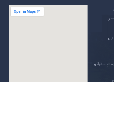
تقني
طوير
م الإنسانية و
ي
خارطة الموقع