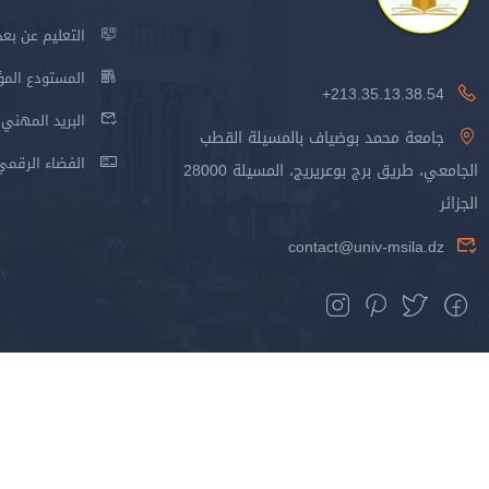
التعليم عن بعد
المستودع المؤسس
213.35.13.38.54+
البريد المهني
جامعة محمد بوضياف بالمسيلة القطب
الفضاء الرقمي
الجامعي، طريق برج بوعريريج، المسيلة 28000
الجزائر
contact@univ-msila.dz
جميع الحقوق محفوظة جامعة المسيلة - 2024