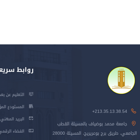
روابط سريع
التعليم عن بعد
المستودع المؤسس
213.35.13.38.54+
البريد المهني
جامعة محمد بوضياف بالمسيلة القطب
الفضاء الرقمي
الجامعي، طريق برج بوعريريج، المسيلة 28000