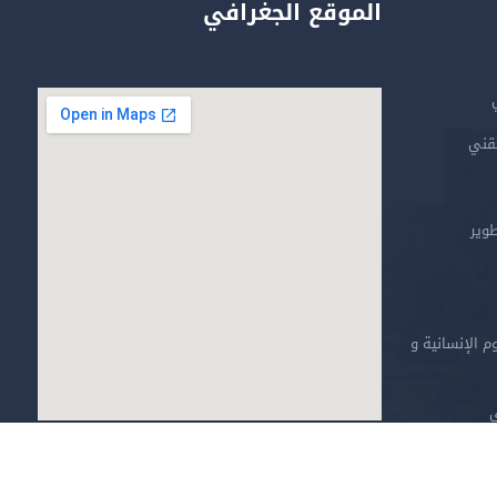
الموقع الجغرافي
تقني
طوير
م الإنسانية و
ي