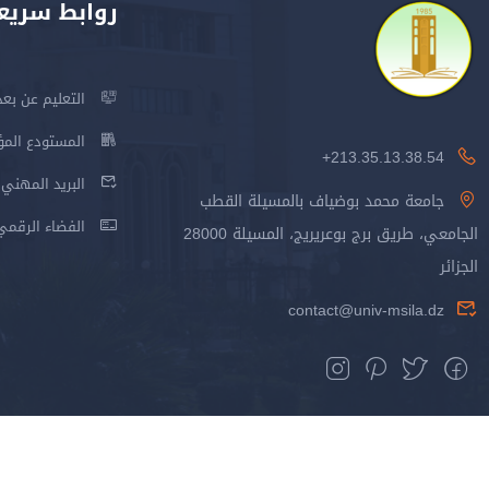
روابط سريع
التعليم عن بعد
المستودع المؤسس
213.35.13.38.54+
البريد المهني
جامعة محمد بوضياف بالمسيلة القطب
الفضاء الرقمي
الجامعي، طريق برج بوعريريج، المسيلة 28000
الجزائر
contact@univ-msila.dz