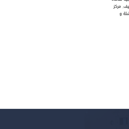
يف
,
مركز
شئة و