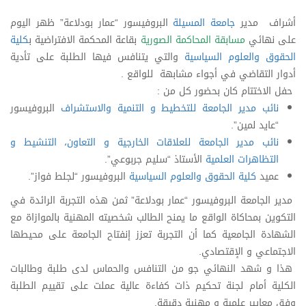
أشراف مدير
جامعة المسيلة
البروفيسور “عمار بودلاعة” ظهر اليوم
على نهائي
مسابقة المحاكمة الصورية
بقاعة المحكمة الافتراضية ب
كلية
الحقوق والعلوم السياسية
والتي يتنافس فيها الطلبة على تأدية
أدوار التقاضي في أجواء مشابهة للواقع .
حفل الاختتام كان بحضور كل من :
نائب مدير الجامعة للتخطيط و التنمية والاستشراف
البروفيسور
“عايد لمين”.
نائب مدير الجامعة للعلاقات الخارجية و التعاون، التنشيط و
التظاهرات العلمية
الأستاذ “سليم جربوعي”.
عميد
كلية الحقوق والعلوم السياسية
البروفيسور “لجلط فواز”.
مدير الجامعة البروفيسور “عمار بودلاعة” ثمن هذه التجربة الرائدة في
التكوين بمحاكاة الواقع ما يمنح الطالب شخصيته المهنية بالموازاة مع
الشهادة الجامعية كما أن التجربة تعزز إنفتاح الجامعة على محيطها
الاجتماعي و الإقتصادي.
هذا و شهد النهائي جو من التنافس والحماس لدى طلبة وطالبات
الكلية أمام لجنة تحكيم ذات كفاءة عالية عملت على تقييم الطلبة
وفق معايير علمية و مهنية دقيقة.