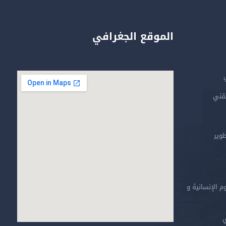
الموقع الجغرافي
تقني
طوير
م الإنسانية و
ي