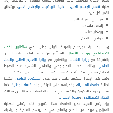
باسم الأسرة الجامعية كافة، بأسمى عبارات التهاني والتبريكات إلى
طلبة
قسم الإعلام الآلي
–
كلية الرياضيات والإعلام الآلي
، ويتعلق
الأمر بكل من:
فرجاوي منير إسلام،
إلياس جنيدي،
بوعكاز دعاء،
جوابي عزالدين
وذلك بمناسبة تتويجهم بالمرتبة الأولى وطنيا في
هاكاثون الذكاء
الاصطناعي وريادة الأعمال
، المنظّم من طرف لقاء شباب الجزائر،
بالشراكة مع
وزارة الشباب
، وبالتعاون مع
وزارة التعليم العالي والبحث
العلمي
، وذلك بالقطب التكنولوجي والعلمي الشهيد عبد الحفيظ
إحدادن بسيدي عبد الله، تحت شعار: “شباب يبتكر… وطن يزدهر”.
ويُعد هذا الإنجاز المشرف دليلا واضحا على
المستوى العلمي
المتميز
لطلبة
جامعة المسيلة
، وقدرتهم على الابتكار و
المنافسة الوطنية
، كما
يعكس جودة التكوين والدعم الذي توفره الجامعة لطلبتها في مجالات
الذكاء الاصطناعي
و
ريادة الأعمال
.
وإذ يثمن السيد مدير الجامعة هذا التتويج، فإنه يتمنى للطلبة
المتوّجين مزيدا من النجاح والتألق في مسيرتهم العلمية والريادية،