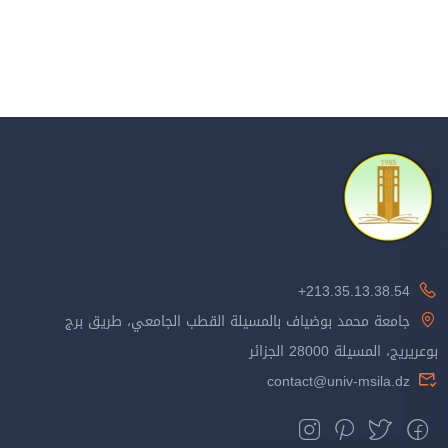
213.35.13.38.54+
جامعة محمد بوضياف بالمسيلة القطب الجامعي، طريق برج
بوعريريج، المسيلة 28000 الجزائر
contact@univ-msila.dz