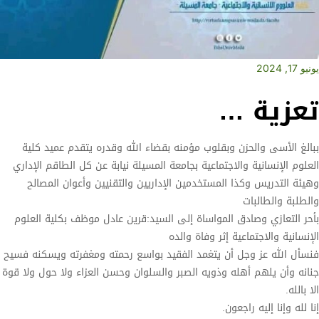
يونيو 17, 2024
تعزية …
ببالغ اﻷ‌سى والحزن وبقلوب مؤمنه بقضاء الله وقدره يتقدم عميد كلية
العلوم الإنسانية والاجتماعية بجامعة المسيلة نيابة عن كل الطاقم الإداري
وهيئة التدريس وكذا المستخدمين الإداريين والتقنيين وأعوان المصالح
والطلبة والطالبات
بأحر التعازي وصادق المواساة إلى السيد:قرين عادل موظف بكلية العلوم
الإنسانية والاجتماعية إثر وفاة والده
فنسأل الله عز وجل أن يتغمد الفقيد بواسع رحمته ومغفرته ويسكنه فسيح
جنانه وأن يلهم أهله وذويه الصبر والسلوان وحسن العزاء ولا حول ولا قوة
الا بالله.
إنا لله وإنا إليه راجعون.