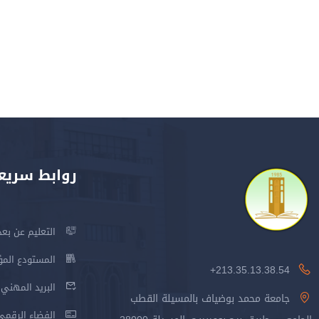
روابط سريع
التعليم عن بعد
المستودع المؤسس
213.35.13.38.54+
البريد المهني
جامعة محمد بوضياف بالمسيلة القطب
الفضاء الرقمي