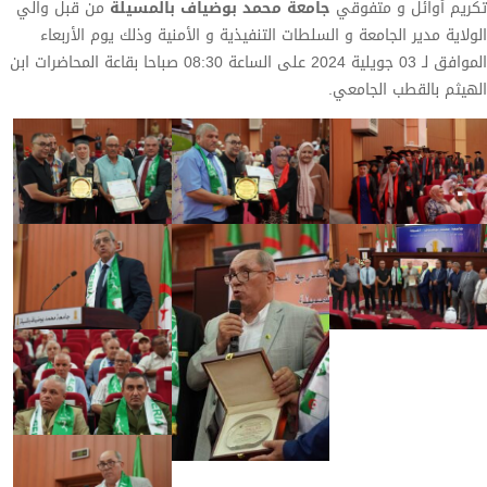
تكريم أوائل و متفوقي
جامعة محمد بوضياف بالمسيلة
من قبل والي
الولاية مدير الجامعة و السلطات التنفيذية و الأمنية وذلك يوم الأربعاء
الموافق لـ 03 جويلية 2024 على الساعة 08:30 صباحا بقاعة المحاضرات ابن
الهيثم بالقطب الجامعي.