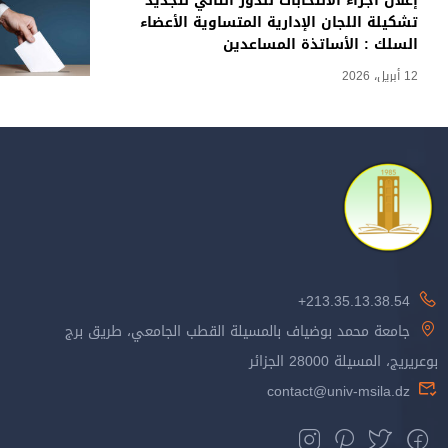
إعلان اجراء الانتخابات للدور الثاني لتجديد
تشكيلة اللجان الإدارية المتساوية الأعضاء
السلك : الأساتذة المساعدين
12 أبريل، 2026
213.35.13.38.54+
جامعة محمد بوضياف بالمسيلة القطب الجامعي، طريق برج
بوعريريج، المسيلة 28000 الجزائر
contact@univ-msila.dz