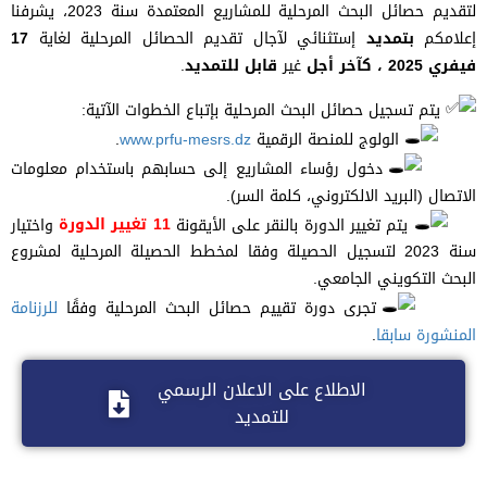
لتقديم
حصائل
البحث
المرحلية
للمشاريع
المعتمدة
سنة
2023
،
يشرفنا
إعلامكم
بتمديد
إستثنائي
لآجال
تقديم
الحصائل
المرحلية
لغاية
17
فيفري
2025
،
كآخر
أجل
غير
قابل
للتمديد
.
يتم تسجيل حصائل البحث المرحلية بإتباع الخطوات الآتية:
الولوج للمنصة الرقمية
www.prfu-mesrs.dz
.
دخول رؤساء المشاريع إلى حسابهم باستخدام معلومات
الاتصال (البريد الالكتروني، كلمة السر).
يتم تغيير الدورة بالنقر على الأيقونة
11 تغيير الدورة
واختيار
سنة 2023 لتسجيل الحصيلة وفقا لمخطط الحصيلة المرحلية لمشروع
البحث التكويني الجامعي.
تجرى دورة تقييم حصائل البحث المرحلية وفقًا
للرزنامة
المنشورة سابقا
.
الاطلاع على الاعلان الرسمي
للتمديد